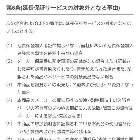
第6条(延長保証サービスの対象外となる事由)
次の場合および以下の費用は、延長保証サービスの対象とならな
いものとする。
延長保証加入者証の提示がなく、当社において延長保証加入
者登録の事実を確認出来ない場合
メーカー保証書に所定事項の記載がない場合または記載さ
れた字句が書き換えられたり、書き加えられた場合また、記
載された商品が本サービスの対象商品でない場合
本商品を譲渡または販売し、名前および使用人が変更になっ
た場合
本商品のメーカーの責に帰する故障・損傷(構造上の欠陥や
パーツの不良等のいわゆる瑕疵による故障・障害この場合は
メーカーによる修理・交換となる)
本商品の取扱説明書に記載されている本商品の使用者が行
うべき調整および内部清掃等の諸作業
バッテリー等のメーカーが定める消耗品（本体より消耗が早