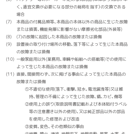
く、適宜交換が必要になる部分の総称を指す）の交換である
場合
本商品の付属品類等、本商品の本体以外の商品に生じた故障
または損害、機能発揮に影響がない摩擦劣化部品(外装等)
(7)の故障に起因した本商品の故障または損傷
設置後の取り付け場所の移動、落下等によって生じた本商品
の故障または損傷
一般家庭用以外(業務用、車輛や船舶への搭載等)での使用に
よって生じた本商品の故障または損傷
直接、間接問わず、次に掲げる事由によって生じた本商品の
故障または損傷
①
不適切な使用(落下、衝撃、冠水、電池漏洩等)又は維
持、管理の不備によって生じた故障、錆、カビ、傷等
②
使用上の誤り(取扱説明書記載および本体貼付ラベル
等の注意書き以外の使用)、又は純正部品以外の部品
を使用した修理および改造
③
変質、変色、その他類似の事由
④
地震、噴火、津波、地盤沈下、地盤変動、風害、水害、そ