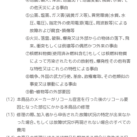
の他天災による事由
⑤
公害、塩害、ガス害(硫黄ガス等)、異常環境(水質、水
圧、電圧)、指定外の使用電源(電圧、周波数等)による
故障および腐食・損傷等
⑥
火災、落雷、破裂、爆発又は外部からの物体の落下、飛
来、衝突もしくは倒壊等の偶然かつ外来の事由
⑦
核燃料物質(使用済み燃料含む)もしくは核燃料物質
によって汚染されたものの放射性、爆発性その他有害
な特性又はこれらの特性による事由
⑧
戦争、外国の武力行使、革命、政権奪取、その他類似の
事変又は暴動による事由
⑨
動・植物等の外部要因
本商品のメーカーがリコール宣言を行った後のリコール要
因となった部位にかかる本商品の修理
修理の際、加入者から申告された故障状況の特定が出来なか
った場合、もしくは故障状況が再現されない場合のすべての
費用