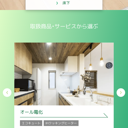
床下
取扱商品・サービスから選ぶ
オール電化
塗
エコキュート
屋根
IHクッキングヒーター