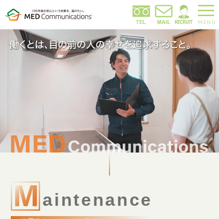
MENU
a
i
n
t
e
n
a
n
c
e