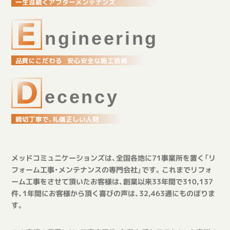
一
生
涯
続
く
ア
フ
タ
ー
メ
ン
テ
ナ
ン
ス
n
g
i
n
e
e
r
i
n
g
品
質
に
こ
だ
わ
る
安
心
安
全
な
施
工
技
術
e
c
e
n
c
y
親
切
丁
寧
で
、
礼
儀
正
し
い
人
財
メッドコミュニケーションズは、全国各地に71事業所を置く「リ
フォーム工事・メンテナンスの専門会社」です。これまでリフォ
ーム工事をさせて頂いたお客様は、創業以来33年間で310,137
件、1年間にお客様から頂く喜びの声は、32,463通にものぼりま
す。