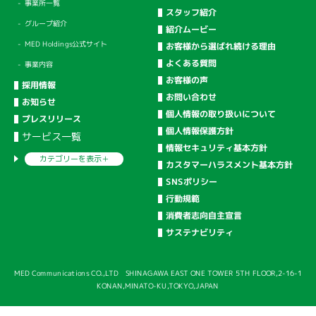
事業所一覧
スタッフ紹介
グループ紹介
紹介ムービー
MED Holdings公式サイト
お客様から選ばれ続ける理由
よくある質問
事業内容
お客様の声
採用情報
お問い合わせ
お知らせ
個人情報の取り扱いについて
プレスリリース
個人情報保護方針
サービス一覧
情報セキュリティ基本方針
カテゴリーを
表示＋
カスタマーハラスメント基本方針
SNSポリシー
行動規範
消費者志向自主宣言
サステナビリティ
MED Communications CO.,LTD SHINAGAWA EAST ONE TOWER 5TH FLOOR,2-16-1
KONAN,MINATO-KU,TOKYO,JAPAN