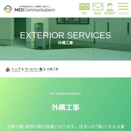
MENU
EXTERIOR SERVICES
外構工事
トップ
サービス一覧
外構工事
EXTERIOR SERVICES
外構工事
玄関や樋、庭等の野外設備となります。
住まいの「顔」ともなる重