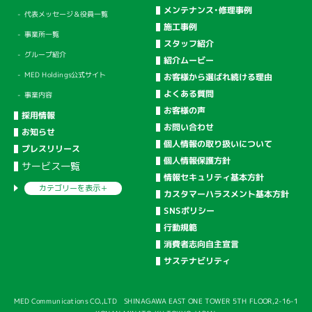
メンテナンス・修理事例
代表メッセージ＆役員一覧
施工事例
事業所一覧
スタッフ紹介
グループ紹介
紹介ムービー
MED Holdings公式サイト
お客様から選ばれ続ける理由
よくある質問
事業内容
お客様の声
採用情報
お問い合わせ
お知らせ
個人情報の取り扱いについて
プレスリリース
個人情報保護方針
サービス一覧
情報セキュリティ基本方針
カテゴリーを
表示＋
カスタマーハラスメント基本方針
SNSポリシー
行動規範
消費者志向自主宣言
サステナビリティ
MED Communications CO.,LTD SHINAGAWA EAST ONE TOWER 5TH FLOOR,2-16-1