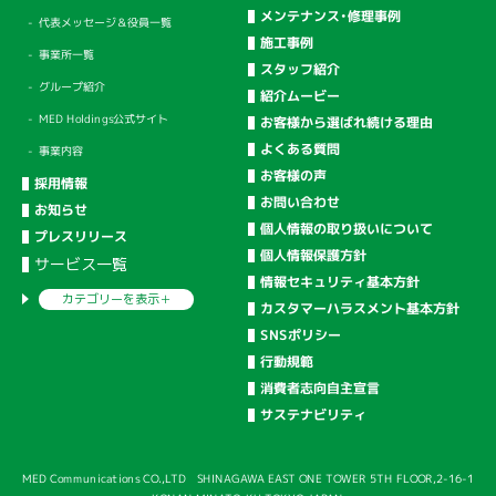
メンテナンス・修理事例
代表メッセージ＆役員一覧
施工事例
事業所一覧
スタッフ紹介
グループ紹介
紹介ムービー
MED Holdings公式サイト
お客様から選ばれ続ける理由
よくある質問
事業内容
お客様の声
採用情報
お問い合わせ
お知らせ
個人情報の取り扱いについて
プレスリリース
個人情報保護方針
サービス一覧
情報セキュリティ基本方針
カテゴリーを
表示＋
カスタマーハラスメント基本方針
SNSポリシー
行動規範
消費者志向自主宣言
サステナビリティ
MED Communications CO.,LTD SHINAGAWA EAST ONE TOWER 5TH FLOOR,2-16-1