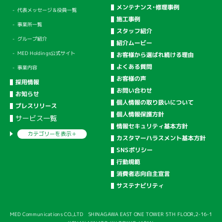
メンテナンス・修理事例
代表メッセージ＆役員一覧
施工事例
事業所一覧
スタッフ紹介
グループ紹介
紹介ムービー
MED Holdings公式サイト
お客様から選ばれ続ける理由
よくある質問
事業内容
お客様の声
採用情報
お問い合わせ
お知らせ
個人情報の取り扱いについて
プレスリリース
個人情報保護方針
サービス一覧
情報セキュリティ基本方針
カテゴリーを
表示＋
カスタマーハラスメント基本方針
SNSポリシー
行動規範
消費者志向自主宣言
サステナビリティ
MED Communications CO.,LTD SHINAGAWA EAST ONE TOWER 5TH FLOOR,2-16-1