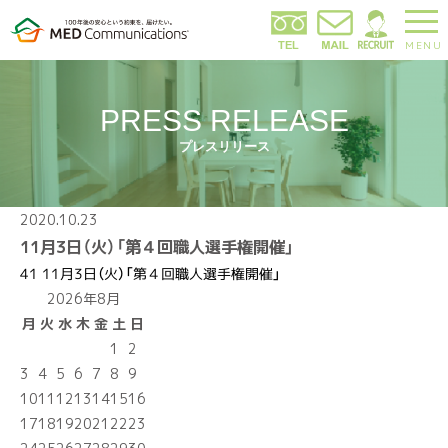
MENU
PRESS RELEASE
プレスリリース
2020.10.23
11月3日（火）「第４回職人選手権開催」
41 11月3日（火）「第４回職人選手権開催」
2026年8月
月
火
水
木
金
土
日
1
2
3
4
5
6
7
8
9
10
11
12
13
14
15
16
17
18
19
20
21
22
23