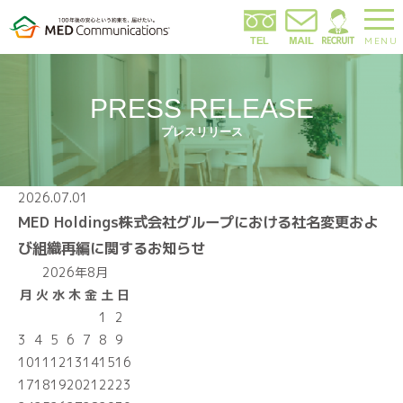
MENU
PRESS RELEASE
プレスリリース
2026.07.01
MED Holdings株式会社グループにおける社名変更およ
び組織再編に関するお知らせ
2026年8月
月
火
水
木
金
土
日
1
2
3
4
5
6
7
8
9
10
11
12
13
14
15
16
17
18
19
20
21
22
23