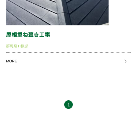
屋根重ね葺き工事
群馬県
H様邸
MORE
1