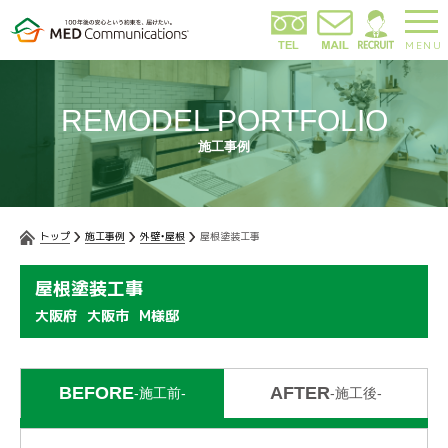
MENU
REMODEL PORTFOLIO
施工事例
トップ
施工事例
外壁・屋根
屋根塗装工事
屋根塗装工事
大阪府
大阪市
M様邸
BEFORE
AFTER
-施工前-
-施工後-