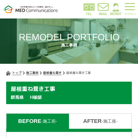
MENU
REMODEL PORTFOLIO
施工事例
トップ
施工事例
屋根重ね葺き
屋根重ね葺き工事
屋根重ね葺き工事
群馬県
H様邸
BEFORE
AFTER
-施工前-
-施工後-